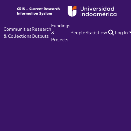
Fundings
Communities
Research
&
People
Statistics
Log In
& Collections
Outputs
Projects