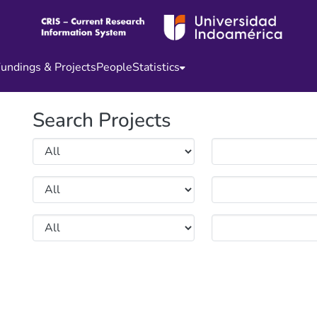
undings & Projects
People
Statistics
Search Projects