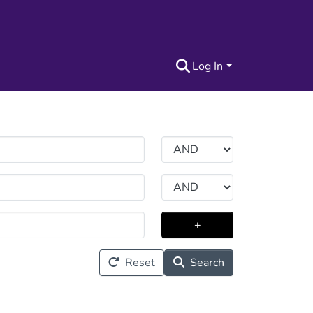
Log In
+
Reset
Search