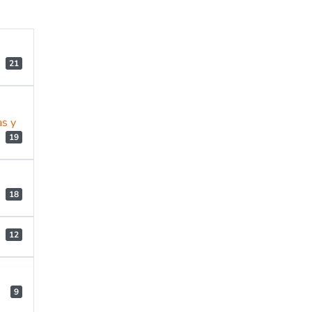
21
as y
19
18
12
9