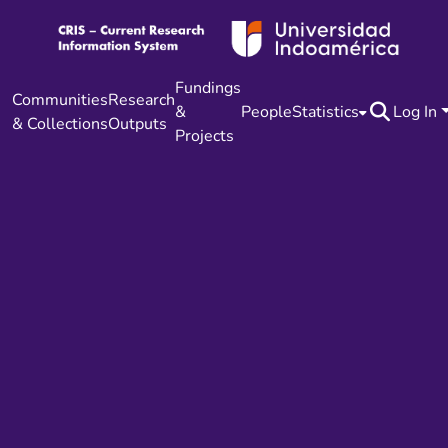
Fundings
Communities
Research
&
People
Statistics
Log In
& Collections
Outputs
Projects