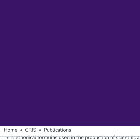
Home
CRIS
Publications
Methodical formulas used in the production of scientific a