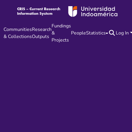
Fundings
Communities
Research
&
People
Statistics
Log In
& Collections
Outputs
Projects