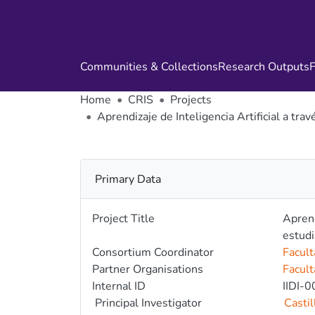
Communities & Collections
Research Outputs
F
Home
CRIS
Projects
Aprendizaje de Inteligencia Artificial a tr
Primary Data
Project Title
Aprend
estudi
Consortium Coordinator
Facult
Partner Organisations
Facult
Internal ID
IIDI-
Principal Investigator
Castil