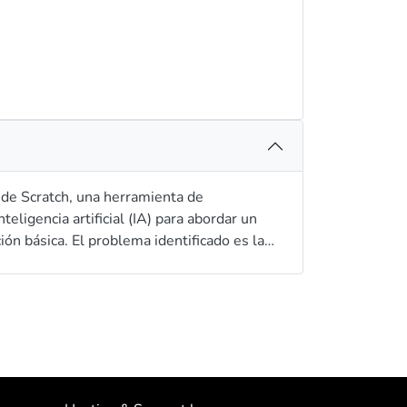
 de Scratch, una herramienta de
eligencia artificial (IA) para abordar un
n básica. El problema identificado es la
en el contexto numérico, así como promover
tivo general de esta investigación es
 potenciar el aprendizaje de matemáticas en
entes objetivos específicos: -Desarrollar
ncipios de la educación básica, que
 de enseñanza y estrategias de evaluación
grar elementos interactivos (procesos IA),