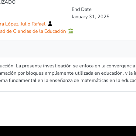
LIZADO
End Date
January 31, 2025
a López, Julio Rafael
ad de Ciencias de la Educación
ucción: La presente investigación se enfoca en la convergencia
mación por bloques ampliamente utilizada en educación, y la int
ma fundamental en la enseñanza de matemáticas en la educació
idad de mejorar el rendimiento académico de los estudiantes 
omprensión más profunda de los conceptos matemáticos. El obje
ollar aplicaciones interactivas que integren Scratch e IA para
antes de educación básica. Para lograrlo, se plantean los sigui
ido pedagógicamente sólido y actualizado, centrados en los pri
an teorías de aprendizaje, desarrollo del estudiante, métodos
 uso de contextos en el área de la inteligencia artificial. -Inte