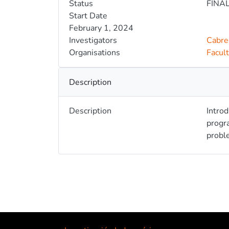
Status
FINA
Start Date
February 1, 2024
Investigators
Cabrer
Organisations
Facult
Description
Description
Introd
progra
proble
neces
una c
desarr
estudi
conten
incluy
con el