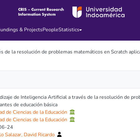
undings & Projects
People
Statistics
avés de la resolución de problemas matemáticos en Scratch apli
izaje de Inteligencia Artificial a través de la resolución de p
antes de educación básica
ad de Ciencias de la Educación
ad de Ciencias de la Educación
006-24
lo Salazar, David Ricardo