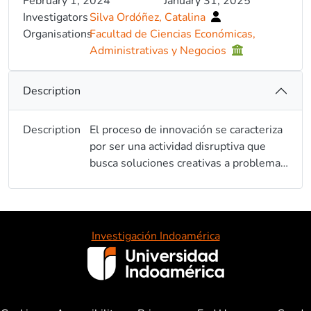
February 1, 2024
January 31, 2025
Investigators
Silva Ordóñez, Catalina
Organisations
Facultad de Ciencias Económicas,
Administrativas y Negocios
Description
Description
El proceso de innovación se caracteriza
por ser una actividad disruptiva que
busca soluciones creativas a problemas
existentes y se apoya en la
experimentación y el aprendizaje
continuos, también es un recurso
estratégico dentro de los
Investigación Indoamérica
planteamientos de desarrollo, puesto
que responde a la comprensión del
conocimiento en ciencia y tecnología,
orientado a la solución de problemas