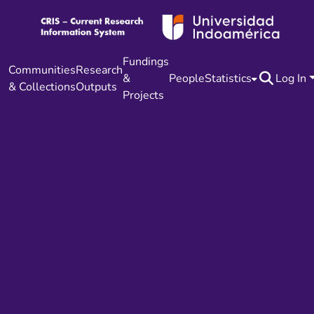
Fundings
Communities
Research
&
People
Statistics
Log In
& Collections
Outputs
Projects