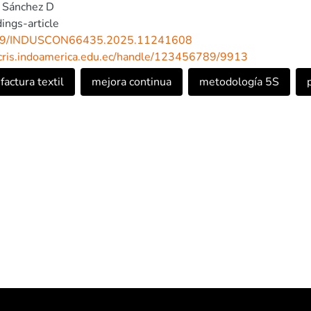
o Sánchez D
ings-article
09/INDUSCON66435.2025.11241608
/cris.indoamerica.edu.ec/handle/123456789/9913
actura textil
mejora continua
metodología 5S