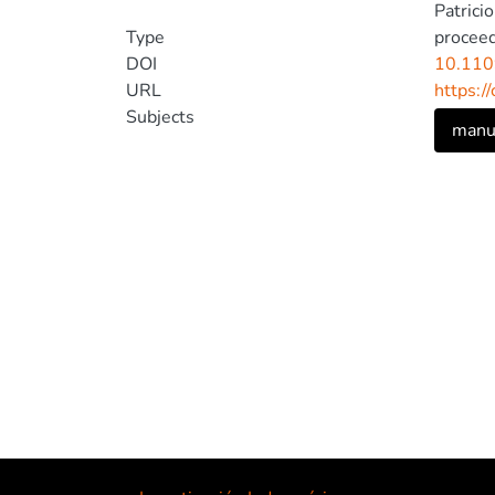
Patrici
Type
proceed
DOI
10.11
URL
https:/
Subjects
manuf