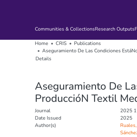
Communities & Collections
Research Outputs
F
Home
CRIS
Publications
Aseguramiento De Las Condiciones EstáNda
Details
Aseguramiento De La
ProduccióN Textil Me
Journal
2025 16
Date Issued
2025
Author(s)
Ruales,
Sánchez