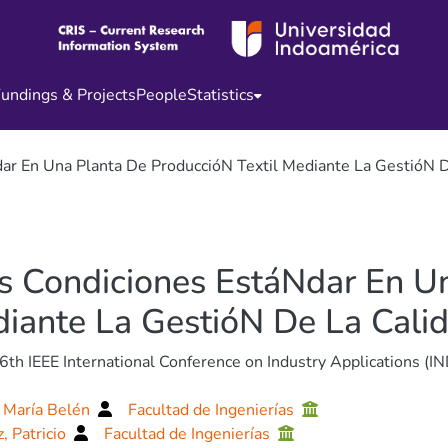
undings & Projects
People
Statistics
r En Una Planta De ProduccióN Textil Mediante La GestióN D
s Condiciones EstáNdar En U
diante La GestióN De La Cali
th IEEE International Conference on Industry Applications 
 María Belén
Facultad de Ingenierías
, Patricio
Facultad de Ingenierías