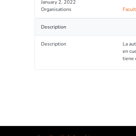
January 2, 2022
Organisations
Facult
Description
Description
La aut
en cue
tiene 
tendie
una pa
protot
oportu
una ba
proyec
regres
botel
soluci