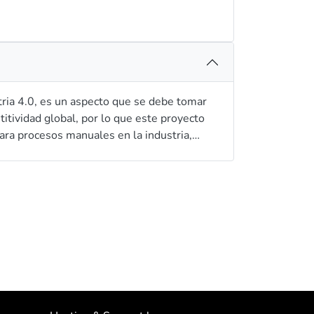
stria 4.0, es un aspecto que se debe tomar
titividad global, por lo que este proyecto
para procesos manuales en la industria,
onde se aplique el prototipo, se iniciará con
 desarrollar el diseño y construcción del
 IoT, con la finalidad de identificar
 Manufacturera mundial, a más de generar
fuente de información en un sin número de
elizar los datos con la aplicación de
as productivas, identificar cuellos de
inmediatamente en la propuesta de