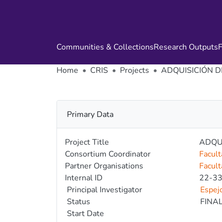
Communities & Collections
Research Outputs
F
Home
CRIS
Projects
ADQUISICIÓN D
Primary Data
Project Title
ADQU
Consortium Coordinator
Facult
Partner Organisations
Facult
Internal ID
22-3
Principal Investigator
Espej
Status
FINA
Start Date