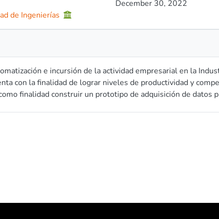
December 30, 2022
ad de Ingenierías
omatización e incursión de la actividad empresarial en la Indu
nta con la finalidad de lograr niveles de productividad y compe
como finalidad construir un prototipo de adquisición de datos 
nte a analizar la situación real de las líneas de producción en d
rametrización de los procesos productivos de manufactura, para
ipo de adquisición de datos con la utilización de herramientas de
nidades de mejora en las líneas de producción de la Industria
se de datos extensa y en línea, que podrá ser utilizada como 
tos formativos de Ingeniería Industrial, con la finalidad de mod
ión lineal múltiple, para predecir el comportamiento de las líne
la y como resultado de esto, las empresas puedan actuar casi 
ones para elevar la productividad de las mismas.