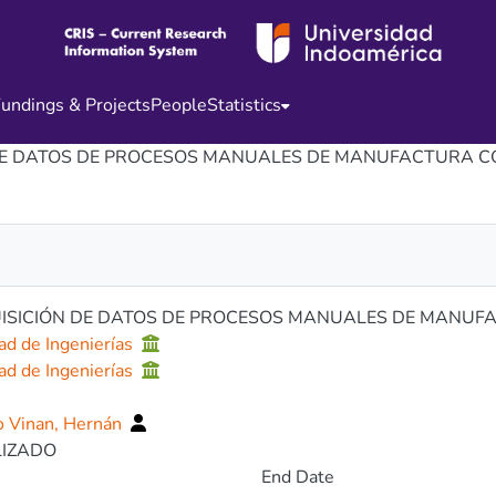
undings & Projects
People
Statistics
E DATOS DE PROCESOS MANUALES DE MANUFACTURA CON
ISICIÓN DE DATOS DE PROCESOS MANUALES DE MANUFAC
ad de Ingenierías
ad de Ingenierías
3
o Vinan, Hernán
LIZADO
End Date