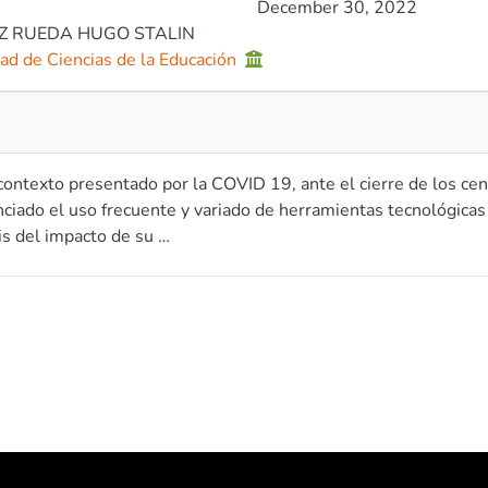
December 30, 2022
Z RUEDA HUGO STALIN
ad de Ciencias de la Educación
contexto presentado por la COVID 19, ante el cierre de los cen
ciado el uso frecuente y variado de herramientas tecnológicas 
is del impacto de su
ción en el contexto educativo, por tal razón se ha planteado con
ogía en el proceso educativo. El presente estudio se desea ab
s en el escenario
ivo actual: las herramientas digitales aplicadas dentro de la si
logía planteada es positivista, con un enfoque cuantitativo tip
es y alumnos de los sistema sierra y costa de las instituciones
an como resultados conocer el impacto que ha arrojado en el 
ientas tecnológicas en los niveles de la
ión básica, bachillerato y universitario, las tendencias en util