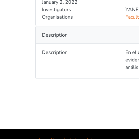
January 2, 2022
Investigators
YANE
Organisations
Facult
Description
Description
En el 
eviden
anális
aplica
tecnol
interé
educat
metodo
docent
esper
herram
educac