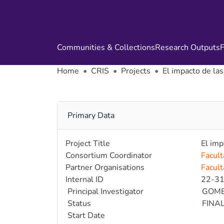
Communities & Collections
Research Outputs
F
Home
CRIS
Projects
El impacto de la
Primary Data
Project Title
El imp
Consortium Coordinator
Facult
Partner Organisations
Facult
Internal ID
22-3
Principal Investigator
GOME
Status
FINA
Start Date