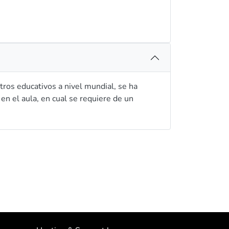
tros educativos a nivel mundial, se ha
en el aula, en cual se requiere de un
ocer la influencia que ha tenido la
orda una cuestión que genera un gran
tuación actual vivida en la pandemia. La
o descriptiva, se espera la participación de
 públicas y privadas del Ecuador. Se
proceso de educación remota el empleo de
izar herramientas TIC para el abordaje de los