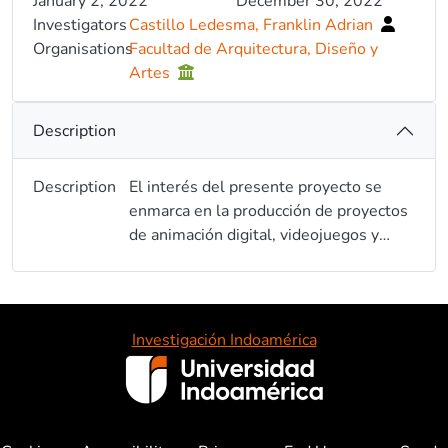
January 2, 2022
December 30, 2022
Investigators
Castillo Ledesma, Franklin Adrian
Organisations
Facultad de Arquitectura, Diseño y
Artes
Description
Description
El interés del presente proyecto se
enmarca en la producción de proyectos
de animación digital, videojuegos y
aplicaciones de realidad aumentada que
son contenidas en las TICs. Mediante
una búsqueda documental de
antecedentes en las áreas en mención,
Investigación Indoamérica
se ha podido determinar vacíos en el
campo en relación a la producción de
conocimiento a nivel local, zonal y
nacional. Con este proyecto se