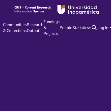
Fundings
Communities
Research
&
People
Statistics
Log In
& Collections
Outputs
Projects