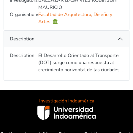
Investigators
BALCAZAR BASANTES ROBINSON
MAURICIO
Organisations
Facultad de Arquitectura, Diseño y
Artes
Description
Description
El Desarrollo Orientado al Transporte
(DOT) surge como una respuesta al
crecimiento horizontal de las ciudades a
partir de la década de los 50 en los
Estados Unidos. Este modelo de
crecimiento de estructura edificada se
distinguía por su baja densidad,
Investigación Indoamérica
carencia de planificación, movilidad de
dependiente de automóvil e imagen
urbana afectada. Estas características,
aún en la actualidad, traen consigo