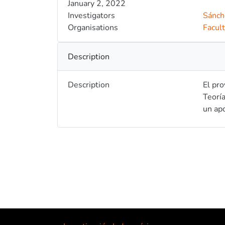
January 2, 2022
Investigators
Sánch
Organisations
Facult
Description
Description
El pro
Teoría
un apo
concep
pensa
objeti
delito
herram
emplea
analít