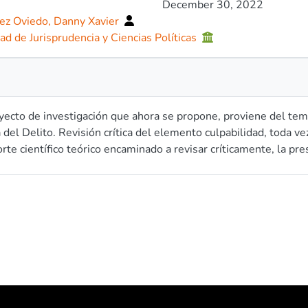
December 30, 2022
ez Oviedo, Danny Xavier
ad de Jurisprudencia y Ciencias Políticas
yecto de investigación que ahora se propone, proviene del tema
 del Delito. Revisión crítica del elemento culpabilidad, toda ve
rte científico teórico encaminado a revisar críticamente, la pr
to de delito acorde a la teoría de delito proveniente de cualqu
miento, en este caso, alemanas. En este proyecto, por ende, y
vo general: Argumentar la vacuidad de la culpabilidad en el con
. Dicho sea de paso, la finalidad teórica de la teoría del delito
ientas técnicas para determinar la existencia o no, de un delit
dos en esta investigación, a partir de un enfoque metodológic
ico- sintético, e inductivo- deductivo