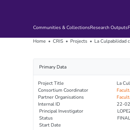
Communities & Collections
Research Outputs
F
Home
CRIS
Projects
La Culpabilidad 
Primary Data
Project Title
La Cul
Consortium Coordinator
Facult
Partner Organisations
Facult
Internal ID
22-0
Principal Investigator
LOPE
Status
FINA
Start Date