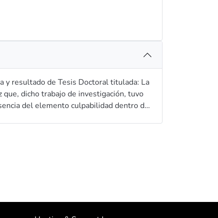
 y resultado de Tesis Doctoral titulada: La
z que, dicho trabajo de investigación, tuvo
esencia del elemento culpabilidad dentro del
iera de las escuelas o corrientes de
 dados estos antecedentes, se plantea como
cepto de delito y dentro de la teoría del
 radica en pertrechar al Derecho penal, de las
o. Para lograr este objetivo, serán
o mixto, los métodos histórico- lógico,