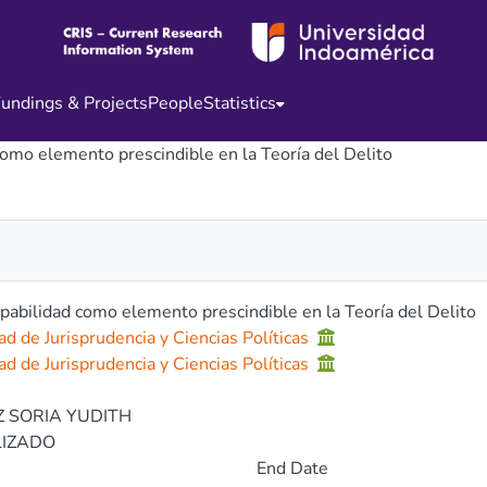
undings & Projects
People
Statistics
como elemento prescindible en la Teoría del Delito
pabilidad como elemento prescindible en la Teoría del Delito
ad de Jurisprudencia y Ciencias Políticas
ad de Jurisprudencia y Ciencias Políticas
2
Z SORIA YUDITH
LIZADO
End Date