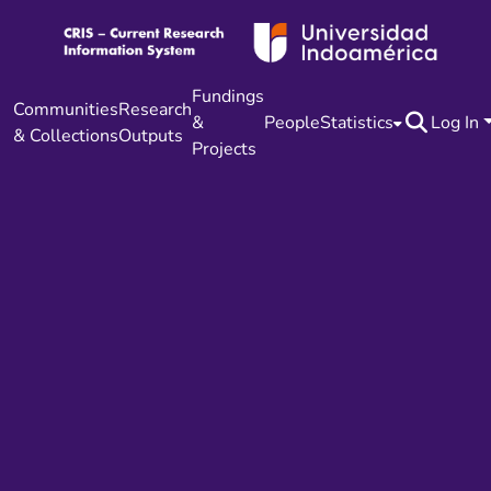
Fundings
Communities
Research
&
People
Statistics
Log In
& Collections
Outputs
Projects