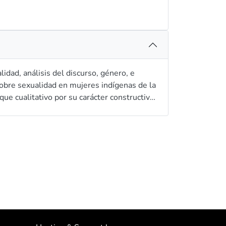
 género, e
 sobre sexualidad en mujeres indígenas de la
ue cualitativo por su carácter constructivo-
y la unidad de análisis el discurso, la
nidad de Yatzaputzan, las técnicas de
 y grupales, los dos primeros encuentros
sarrollar un vínculo de trabajo, las dos
as, y finalmente, se cerrará el proceso de
etende discutir y clarificar la información
ti 8 Windows Español. Finalmente, como
ento informado desarrollado por la facultad
expresarse en libertad. Se espera obtener
ngreso internacional. Los artículos