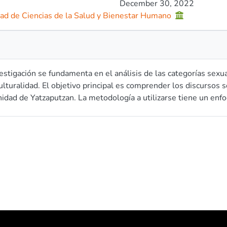
December 30, 2022
tad de Ciencias de la Salud y Bienestar Humano
tigación se fundamenta en el análisis de las categorías sexualidad, análisis del discurso,
ulturalidad. El objetivo principal es comprender los discursos
dad de Yatzaputzan. La metodología a utilizarse tiene un enfoq
retativo, el diseño de investigación es de orientación discursiva 
a es por conveniencia la población son las mujeres de la comu
ción de datos son entrevistas semiestructuradas individuales
en sesiones grupales con entrevistas semiestructuradas para de
es siguientes serán individuales mediante entrevistas episódic
cción de información con dos sesiones grupales en las que se pr
da. Para el análisis de datos se utilizará el software ATLAS.
eraciones éticas en la investigación se utilizará el consentimi
arantizar el anonimato y contribuir a que las mujeres puedan 
esultados dos artículos científicos y una presentación en un co