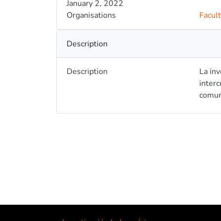
January 2, 2022
Organisations
Facul
Description
Description
La inves
interc
comuni
interp
muestr
produc
serán 
sesion
recole
obteni
consid
para g
como r