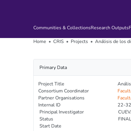
Communities & Collections
Research Outputs
F
Home
CRIS
Projects
Análisis de los 
Primary Data
Project Title
Anális
Consortium Coordinator
Facult
Partner Organisations
Facult
Internal ID
22-3
Principal Investigator
CUEV
Status
FINA
Start Date