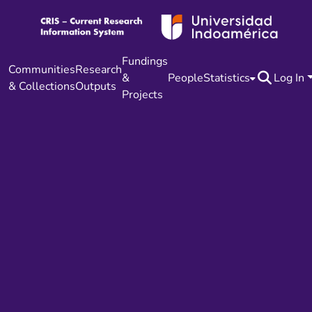
Fundings
Communities
Research
&
People
Statistics
Log In
& Collections
Outputs
Projects