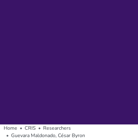
Home
CRIS
Researchers
Guevara Maldonado, César Byron